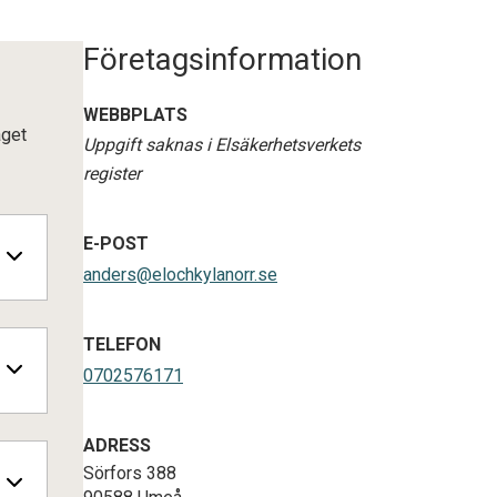
Företagsinformation
WEBBPLATS
aget
Uppgift saknas i Elsäkerhetsverkets
register
E-POST
anders@elochkylanorr.se
TELEFON
0702576171
ADRESS
Sörfors 388