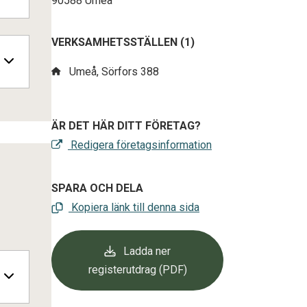
90588 Umeå
VERKSAMHETSSTÄLLEN (1)
Umeå, Sörfors 388
ÄR DET HÄR DITT FÖRETAG?
Redigera företagsinformation
SPARA OCH DELA
Kopiera länk till denna sida
Ladda ner
registerutdrag (PDF)