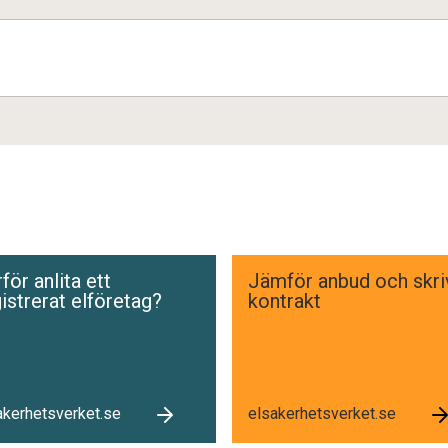
för anlita ett
Jämför anbud och skri
istrerat elföretag?
kontrakt
akerhetsverket.se
elsakerhetsverket.se