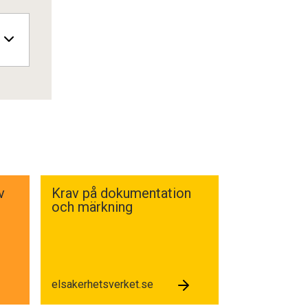
v
Krav på dokumentation
och märkning
elsakerhetsverket.se