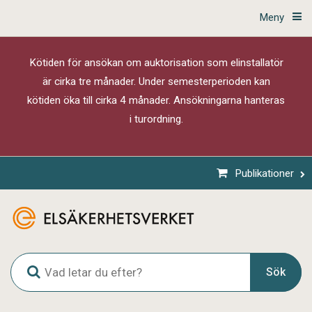
Meny
Kötiden för ansökan om auktorisation som elinstallatör
är cirka tre månader. Under semesterperioden kan
kötiden öka till cirka 4 månader. Ansökningarna hanteras
i turordning.
Publikationer
G
Sök
l
o
b