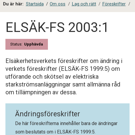
a
Du är här:
Startsida
/
Om oss
/
Lag och rätt
/
Föreskrifter
/
l
s
ELSÄK-FS 2003:1
i
t
e
s
Status:
Upphävda
ö
k
Elsäkerhetsverkets föreskrifter om ändring i
verkets föreskrifter (ELSÄK-FS 1999:5) om
utförande och skötsel av elektriska
starkströmsanläggningar samt allmänna råd
om tillämpningen av dessa.
Ändringsföreskrifter
De här föreskrifterna innehåller bara de ändringar
som beslutats om i ELSÄK-FS 1999:5.