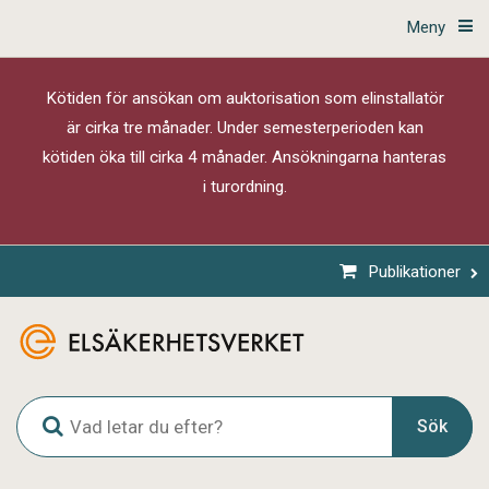
Meny
Kötiden för ansökan om auktorisation som elinstallatör
är cirka tre månader. Under semesterperioden kan
kötiden öka till cirka 4 månader. Ansökningarna hanteras
i turordning.
Publikationer
G
Sök
l
o
b