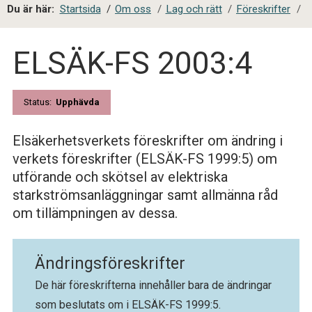
a
Du är här:
Startsida
/
Om oss
/
Lag och rätt
/
Föreskrifter
/
l
s
ELSÄK-FS 2003:4
i
t
e
s
Status:
Upphävda
ö
k
Elsäkerhetsverkets föreskrifter om ändring i
verkets föreskrifter (ELSÄK-FS 1999:5) om
utförande och skötsel av elektriska
starkströmsanläggningar samt allmänna råd
om tillämpningen av dessa.
Ändringsföreskrifter
De här föreskrifterna innehåller bara de ändringar
som beslutats om i ELSÄK-FS 1999:5.