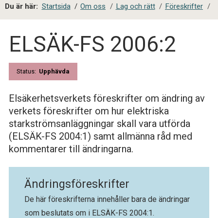
a
Du är här:
Startsida
/
Om oss
/
Lag och rätt
/
Föreskrifter
/
l
s
ELSÄK-FS 2006:2
i
t
e
s
Status:
Upphävda
ö
k
Elsäkerhetsverkets föreskrifter om ändring av
verkets föreskrifter om hur elektriska
starkströmsanläggningar skall vara utförda
(ELSÄK-FS 2004:1) samt allmänna råd med
kommentarer till ändringarna.
Ändringsföreskrifter
De här föreskrifterna innehåller bara de ändringar
som beslutats om i ELSÄK-FS 2004:1.