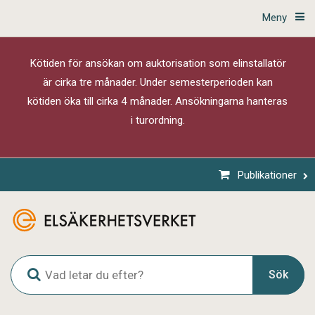
Meny
Kötiden för ansökan om auktorisation som elinstallatör
är cirka tre månader. Under semesterperioden kan
kötiden öka till cirka 4 månader. Ansökningarna hanteras
i turordning.
Publikationer
G
Sök
l
o
b