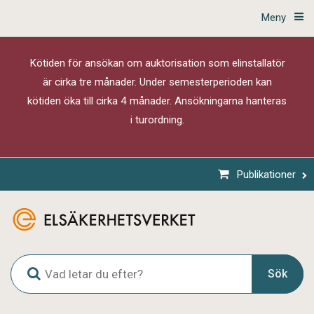
Meny
Kötiden för ansökan om auktorisation som elinstallatör
är cirka tre månader. Under semesterperioden kan
kötiden öka till cirka 4 månader. Ansökningarna hanteras
i turordning.
Publikationer
G
Sök
l
o
b