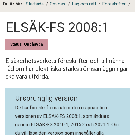
a
Du är här:
Startsida
/
Om oss
/
Lag och rätt
/
Föreskrifter
/
l
s
ELSÄK-FS 2008:1
i
t
e
s
Status:
Upphävda
ö
k
Elsäkerhetsverkets föreskrifter och allmänna
råd om hur elektriska starkströmsanläggningar
ska vara utförda.
Ursprunglig version
De här föreskrifterna utgör den ursprungliga
versionen av ELSÄK-FS 2008:1, som ändrats
genom ELSÄK-FS 2010:1, 2015:3 och 2021:1. Om
du vill läsa den version som innehåller alla