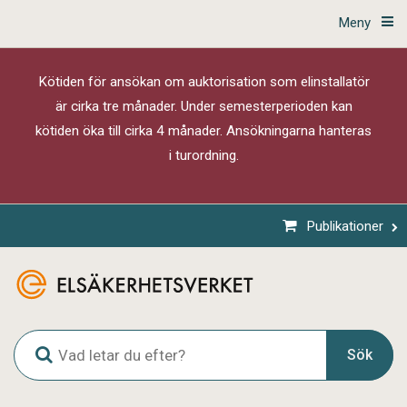
Meny
Kötiden för ansökan om auktorisation som elinstallatör
är cirka tre månader. Under semesterperioden kan
kötiden öka till cirka 4 månader. Ansökningarna hanteras
i turordning.
Publikationer
G
Sök
l
o
b