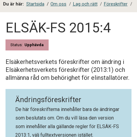
a
Du är här:
Startsida
/
Om oss
/
Lag och rätt
/
Föreskrifter
/
l
s
ELSÄK-FS 2015:4
i
t
e
s
Status:
Upphävda
ö
k
Elsäkerhetsverkets föreskrifter om ändring i
Elsäkerhetsverkets föreskrifter (2013:1) och
allmänna råd om behörighet för elinstallatörer.
Ändringsföreskrifter
De här föreskrifterna innehåller bara de ändringar
som beslutats om. Om du vill läsa den version
som innehåller alla gällande regler för ELSÄK-FS
2013:1, välj fulltextversionen istället.