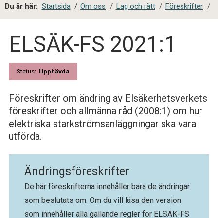
a
Du är här:
Startsida
/
Om oss
/
Lag och rätt
/
Föreskrifter
/
l
s
ELSÄK-FS 2021:1
i
t
e
s
Status:
Upphävda
ö
k
Föreskrifter om ändring av Elsäkerhetsverkets
föreskrifter och allmänna råd (2008:1) om hur
elektriska starkströmsanläggningar ska vara
utförda.
Ändringsföreskrifter
De här föreskrifterna innehåller bara de ändringar
som beslutats om. Om du vill läsa den version
som innehåller alla gällande regler för ELSÄK-FS