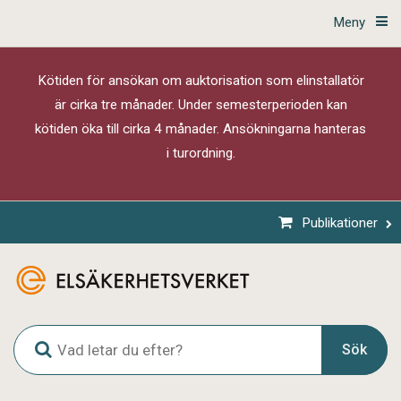
Meny
Kötiden för ansökan om auktorisation som elinstallatör
är cirka tre månader. Under semesterperioden kan
kötiden öka till cirka 4 månader. Ansökningarna hanteras
i turordning.
Publikationer
G
Sök
l
o
b