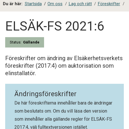
a
Du är här:
Startsida
/
Om oss
/
Lag och rätt
/
Föreskrifter
/
l
s
ELSÄK-FS 2021:6
i
t
e
s
Status:
Gällande
ö
k
Föreskrifter om ändring av Elsäkerhetsverkets
föreskrifter (2017:4) om auktorisation som
elinstallatör.
Ändringsföreskrifter
De här föreskrifterna innehåller bara de ändringar
som beslutats om. Om du vill läsa den version
som innehåller alla gällande regler för ELSÄK-FS
2017:4, välj fulltextversionen istället.