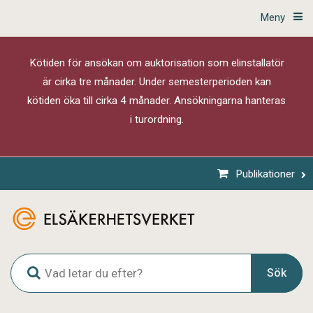
Meny
Kötiden för ansökan om auktorisation som elinstallatör
är cirka tre månader. Under semesterperioden kan
kötiden öka till cirka 4 månader. Ansökningarna hanteras
i turordning.
Publikationer
G
Sök
l
o
b