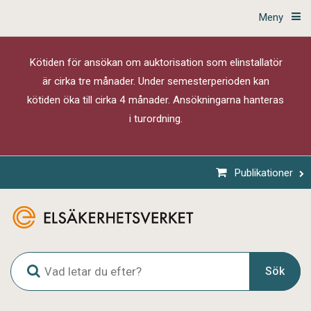
Meny
Kötiden för ansökan om auktorisation som elinstallatör
är cirka tre månader. Under semesterperioden kan
kötiden öka till cirka 4 månader. Ansökningarna hanteras
i turordning.
Publikationer
G
Sök
l
o
b