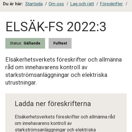
a
Du är här:
Startsida
/
Om oss
/
Lag och rätt
/
Föreskrifter
/
l
s
ELSÄK-FS 2022:3
i
t
e
s
Status:
Gällande
Fulltext
ö
k
Elsäkerhetsverkets föreskrifter och allmänna
råd om innehavarens kontroll av
starkströmsanläggningar och elektriska
utrustningar.
Ladda ner föreskrifterna
Elsäkerhetsverkets föreskrifter och allmänna råd
om innehavarens kontroll av
starkströmsanläggningar och elektriska