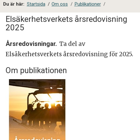
a
Du är här:
Startsida
/
Om oss
/
Publikationer
/
l
s
Elsäkerhetsverkets årsredovisning
i
2025
t
e
Årsredovisningar.
Ta del av
s
ö
Elsäkerhetsverkets årsredovisning för 2025.
k
Om publikationen