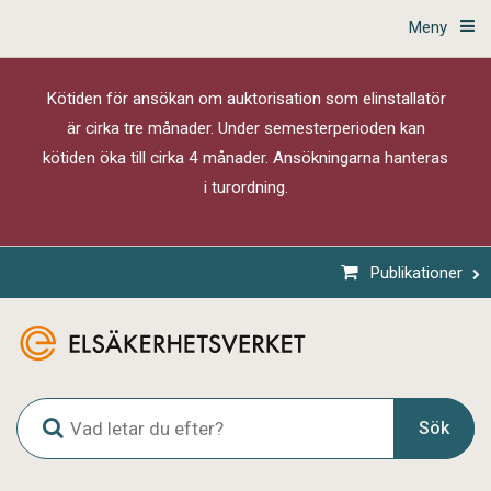
Meny
Kötiden för ansökan om auktorisation som elinstallatör
är cirka tre månader. Under semesterperioden kan
kötiden öka till cirka 4 månader. Ansökningarna hanteras
i turordning.
Publikationer
G
Sök
l
o
b