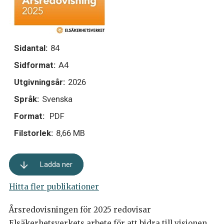
Sidantal:
84
Sidformat:
A4
Utgivningsår:
2026
Språk:
Svenska
Format:
PDF
Filstorlek:
8,66 MB
Ladda ner
Hitta fler publikationer
Årsredovisningen för 2025 redovisar
Elsäkerhetsverkets arbete för att bidra till visionen