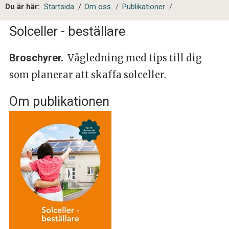
a
Du är här:
Startsida
/
Om oss
/
Publikationer
/
l
s
Solceller - beställare
i
t
Broschyrer.
Vägledning med tips till dig
e
s
som planerar att skaffa solceller.
ö
k
Om publikationen