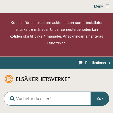
Meny
Kötiden för ansökan om auktorisation som elinstallatör
är cirka tre månader. Under semesterperioden kan
kötiden öka till cirka 4 månader. Ansökningarna hanteras
i turordning.
Publikationer
G
Sök
l
o
b