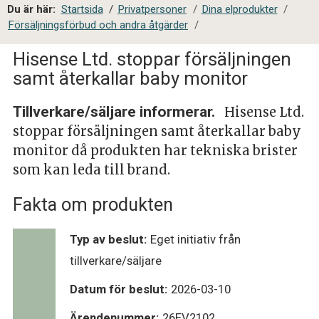
a
Du är här:
Startsida
/
Privatpersoner
/
Dina elprodukter
/
l
Försäljningsförbud och andra åtgärder
/
s
i
Hisense Ltd. stoppar försäljningen
t
samt återkallar baby monitor
e
s
Tillverkare/säljare informerar.
Hisense Ltd.
ö
stoppar försäljningen samt återkallar baby
k
monitor då produkten har tekniska brister
som kan leda till brand.
Fakta om produkten
Typ av beslut:
Eget initiativ från
tillverkare/säljare
Datum för beslut:
2026-03-10
Ärendenummer:
26EV2102