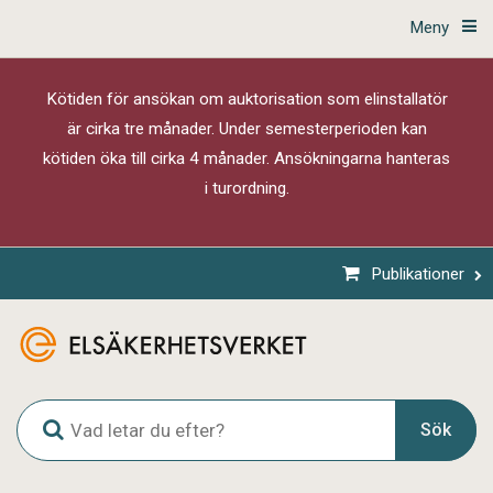
Meny
Kötiden för ansökan om auktorisation som elinstallatör
är cirka tre månader. Under semesterperioden kan
kötiden öka till cirka 4 månader. Ansökningarna hanteras
i turordning.
Publikationer
G
Sök
l
o
b