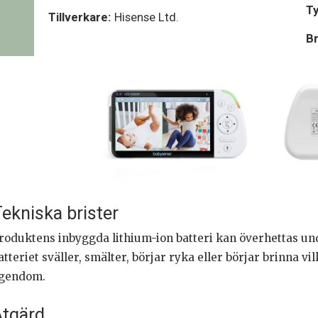
Ty
Tillverkare:
Hisense Ltd.
Br
ekniska brister
roduktens inbyggda lithium-ion batteri kan överhettas unde
atteriet sväller, smälter, börjar ryka eller börjar brinna 
gendom.
tgärd