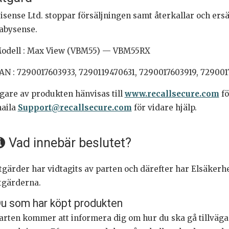
isense Ltd. stoppar försäljningen samt återkallar och er
abysense.
odell : Max View (VBM55) — VBM55RX
AN : 7290017603933, 7290119470631, 7290017603919, 72900
gare av produkten hänvisas till
www.recallsecure.com
fö
aila
Support@recallsecure.com
för vidare hjälp.
Vad innebär beslutet?
tgärder har vidtagits av parten och därefter har Elsäkerh
tgärderna.
u som har köpt produkten
arten kommer att informera dig om hur du ska gå tillväga. D