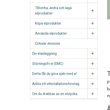
Tillverka, ändra och laga
elprodukter
Köpa elprodukter
Använda elprodukter
Cirkulär ekonomi
Din elanläggning
Störningsfri el (EMC)
T
Detta får du göra själv med el
P
Anlita ett elinstallationsföretag
b
Om du drabbas av en elolycka
e
Å