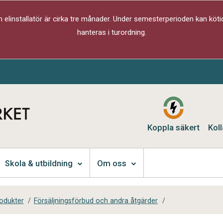
elinstallatör är cirka tre månader. Under semesterperioden kan kötid
hanteras i turordning.
Koppla säkert
Koll
Skola & utbildning
Om oss
rodukter
/
Försäljningsförbud och andra åtgärder
/