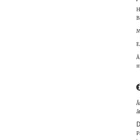
H
B
M
E
Ä
m
Å
å
D
P