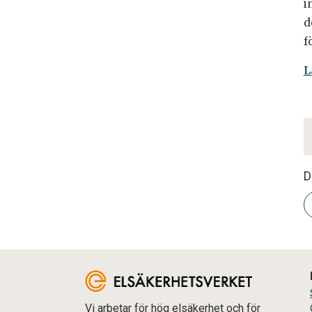
i
d
f
L
D
Vi arbetar för hög elsäkerhet och för