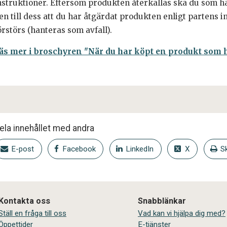
nstruktioner. Eftersom produkten återkallas ska du som ha
en till dess att du har åtgärdat produkten enligt partens in
örstörs (hanteras som avfall).
äs mer i broschyren "När du har köpt en produkt som ha
ela innehållet med andra
E-post
Facebook
LinkedIn
X
Sk
Kontakta oss
Snabblänkar
Ställ en fråga till oss
Vad kan vi hjälpa dig med?
Öppettider
E-tjänster