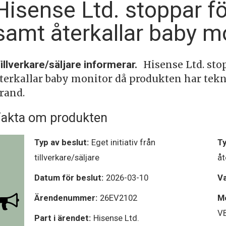
Hisense Ltd. stoppar f
samt återkallar baby m
illverkare/säljare informerar.
Hisense Ltd. sto
terkallar baby monitor då produkten har tekni
rand.
akta om produkten
Typ av beslut:
Eget initiativ från
Ty
tillverkare/säljare
åt
Datum för beslut:
2026-03-10
V
Ärendenummer:
26EV2102
Mo
V
Part i ärendet:
Hisense Ltd.