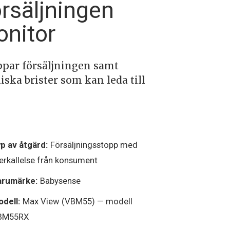
örsäljningen
onitor
ppar försäljningen samt
ska brister som kan leda till
p av åtgärd:
Försäljningsstopp med
erkallelse från konsument
arumärke:
Babysense
dell:
Max View (VBM55) — modell
BM55RX