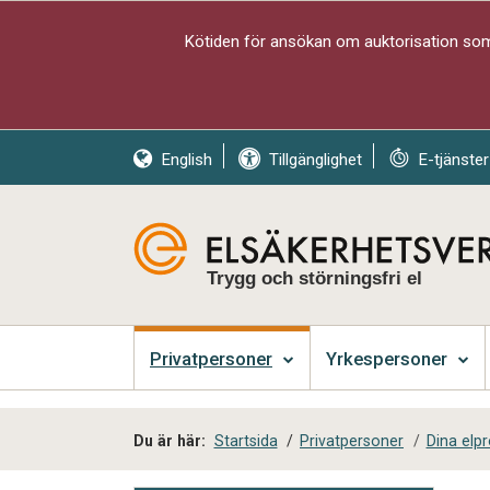
Kötiden för ansökan om auktorisation som 
English
Tillgänglighet
E-tjänster
Trygg och störningsfri el
Privatpersoner
Yrkespersoner
Du är här:
Startsida
/
Privatpersoner
/
Dina elp