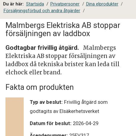
a
Du är här:
Startsida
/
Privatpersoner
/
Dina elprodukter
/
l
Försäljningsförbud och andra åtgärder
/
s
i
Malmbergs Elektriska AB stoppar
t
försäljningen av laddbox
e
s
Godtagbar frivillig åtgärd.
Malmbergs
ö
Elektriska AB stoppar försäljningen av
k
laddbox då tekniska brister kan leda till
elchock eller brand.
Fakta om produkten
Typ av beslut:
Frivillig åtgärd som
godtagits av Elsäkerhetsverket
Datum för beslut:
2026-04-29
Ärendenummer:
25EV317