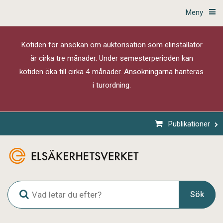
Meny
Kötiden för ansökan om auktorisation som elinstallatör
är cirka tre månader. Under semesterperioden kan
kötiden öka till cirka 4 månader. Ansökningarna hanteras
i turordning.
Publikationer
G
Sök
l
o
b