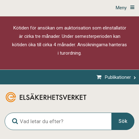
Meny
Kötiden för ansökan om auktorisation som elinstallatör
är cirka tre månader. Under semesterperioden kan
kötiden öka till cirka 4 månader. Ansökningarna hanteras
i turordning.
Publikationer
G
Sök
l
o
b