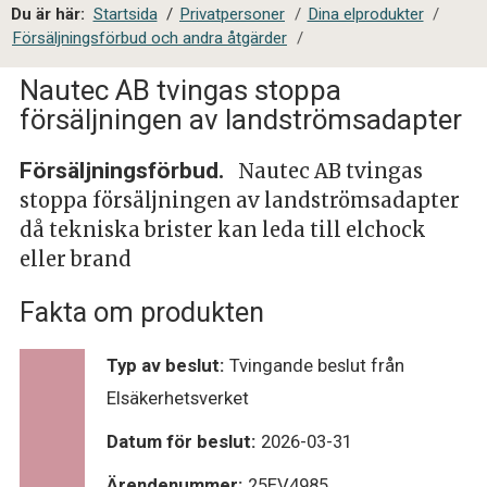
a
Du är här:
Startsida
/
Privatpersoner
/
Dina elprodukter
/
l
Försäljningsförbud och andra åtgärder
/
s
i
Nautec AB tvingas stoppa
t
försäljningen av landströmsadapter
e
s
Försäljningsförbud.
Nautec AB tvingas
ö
stoppa försäljningen av landströmsadapter
k
då tekniska brister kan leda till elchock
eller brand
Fakta om produkten
Typ av beslut:
Tvingande beslut från
Elsäkerhetsverket
Datum för beslut:
2026-03-31
Ärendenummer:
25EV4985