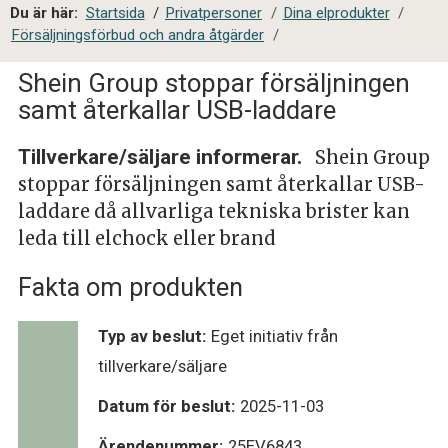
a
Du är här:
Startsida
/
Privatpersoner
/
Dina elprodukter
/
l
Försäljningsförbud och andra åtgärder
/
s
i
Shein Group stoppar försäljningen
t
samt återkallar USB-laddare
e
s
Tillverkare/säljare informerar.
Shein Group
ö
stoppar försäljningen samt återkallar USB-
k
laddare då allvarliga tekniska brister kan
leda till elchock eller brand
Fakta om produkten
Typ av beslut:
Eget initiativ från
tillverkare/säljare
Datum för beslut:
2025-11-03
Ärendenummer:
25EV6843