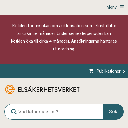
Meny
Kötiden för ansökan om auktorisation som elinstallatör
är cirka tre månader. Under semesterperioden kan
kötiden öka till cirka 4 månader. Ansökningarna hanteras
i turordning.
Publikationer
G
Sök
l
o
b