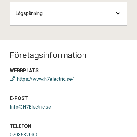
Lågspänning
Företagsinformation
WEBBPLATS
https://www.h7electric.se/
E-POST
Info@H7Electric.se
TELEFON
0703532030