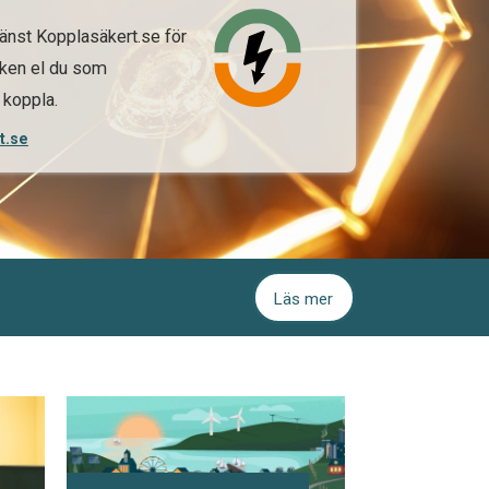
jänst Kopplasäkert.se för
ilken el du som
 koppla.
t.se
Läs mer