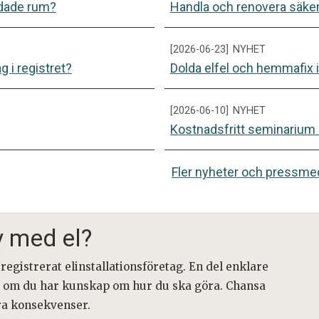
rdade rum?
Handla och renovera säkert
[2026-06-23]
NYHET
g i registret?
Dolda elfel och hemmafix
[2026-06-10]
NYHET
Kostnadsfritt seminarium o
Fler nyheter och pressm
v med el?
 registrerat elinstallationsföretag. En del enklare
ra om du har kunskap om hur du ska göra. Chansa
gra konsekvenser.