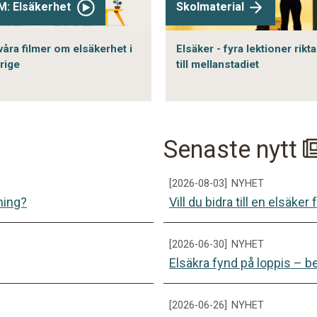
M: Elsäkerhet
Skolmaterial
våra filmer om elsäkerhet i
Elsäker - fyra lektioner rikt
rige
till mellanstadiet
Senaste nytt
[2026-08-03]
NYHET
ning?
Vill du bidra till en elsäke
[2026-06-30]
NYHET
Elsäkra fynd på loppis – b
[2026-06-26]
NYHET