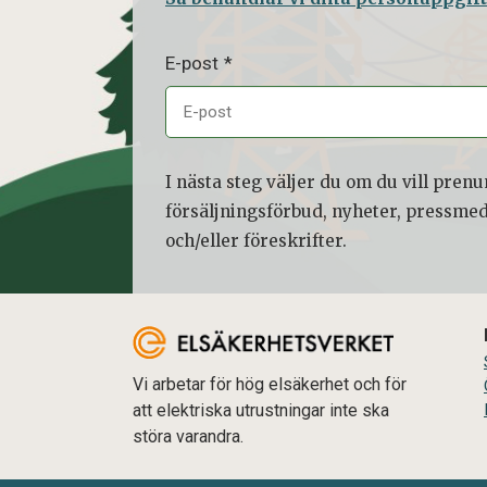
P
E-post
r
e
n
u
m
I nästa steg väljer du om du vill pre
e
försäljningsförbud, nyheter, pressme
r
och/eller föreskrifter.
e
r
a
Vi arbetar för hög elsäkerhet och för
att elektriska utrustningar inte ska
störa varandra.