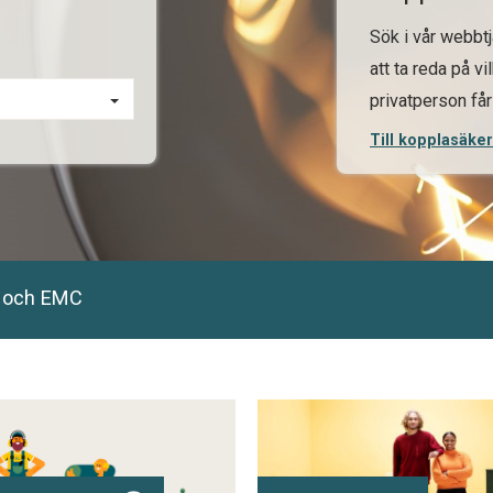
Sök i vår webbt
att ta reda på v
privatperson får
Till kopplasäker
t och EMC