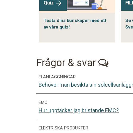
Quiz
FIL
Testa dina kunskaper med ett
Se 
av våra quiz!
Sve
Frågor & svar
ELANLÄGGNINGAR
Behöver man besikta sin solcellsanlägg
EMC
Hur upptäcker jag bristande EMC?
ELEKTRISKA PRODUKTER