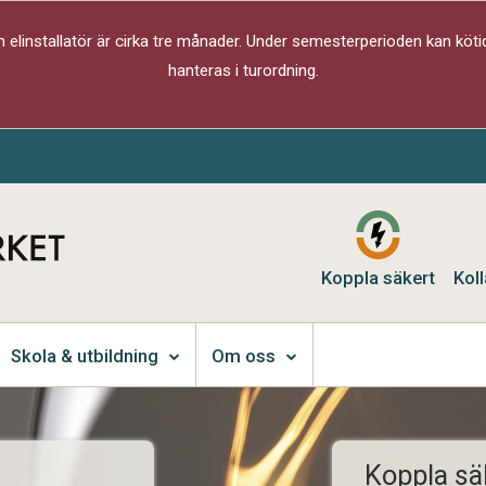
elinstallatör är cirka tre månader. Under semesterperioden kan kötid
hanteras i turordning.
Koppla säkert
Koll
Skola & utbildning
Om oss
Koppla sä