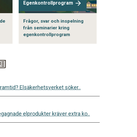
Egenkontrollprogram
ade
Frågor, svar och inspelning
från seminarier kring
egenkontrollprogram
r framtid? Elsäkerhetsverket söker..
egagnade elprodukter kräver extra ko..