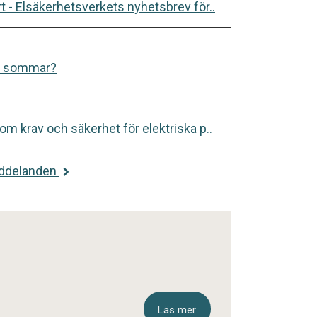
 - Elsäkerhetsverkets nyhetsbrev för..
 i sommar?
m krav och säkerhet för elektriska p..
eddelanden
Läs mer