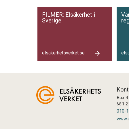
FILMER: Elsäkerhet i
Var
Sverige
reg
elsakerhetsverket.se
els
Kont
Box 4
681 2
010-1
www.e