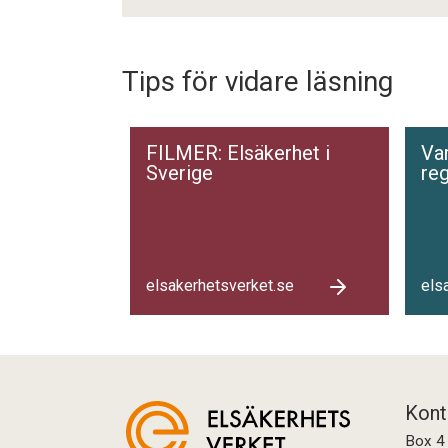
Tips för vidare läsning
FILMER: Elsäkerhet i
Var
Sverige
reg
elsakerhetsverket.se
els
Kont
Box 4