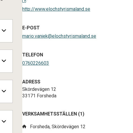
http://www.elochstyrismaland.se
E-POST
mario.vanjek@elochstyrismaland.se
TELEFON
0760226603
ADRESS
Skördevägen 12
33171 Forsheda
VERKSAMHETSSTÄLLEN (1)
Forsheda, Skördevägen 12