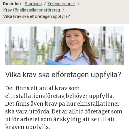
a
Du är här:
Startsida
/
Yrkespersoner
/
l
Krav för elinstallationsföretag
/
s
Vilka krav ska elföretagen uppfylla?
i
t
e
s
ö
k
Vilka krav ska elföretagen uppfylla?
Det finns ett antal krav som
elinstallationsföretag behöver uppfylla.
Det finns även krav på hur elinstallationer
ska vara utförda. Det är alltid företaget som
utför arbetet som är skyldig att se till att
kraven uppfylls.