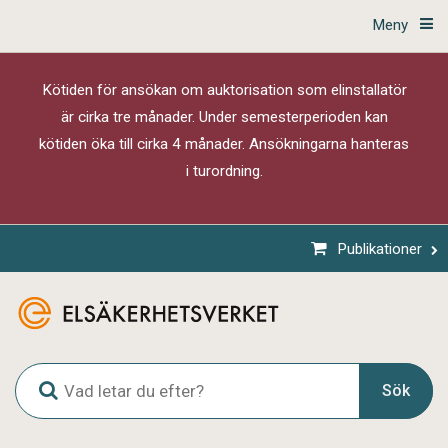
Meny
Kötiden för ansökan om auktorisation som elinstallatör
är cirka tre månader. Under semesterperioden kan
kötiden öka till cirka 4 månader. Ansökningarna hanteras
i turordning.
Publikationer
G
Sök
l
o
b