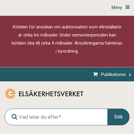
Meny
Kötiden för ansökan om auktorisation som elinstallatör
är cirka tre månader. Under semesterperioden kan
kötiden öka till cirka 4 månader. Ansökningarna hanteras
i turordning.
Publikationer
G
Sök
l
o
b