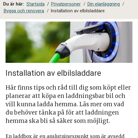
a
Du är här:
Startsida
/
Privatpersoner
/
Din elanläggning
/
l
Bygga och renovera
/
Installation av elbilsladdare
s
i
t
e
s
ö
k
Installation av elbilsladdare
Här finns tips och råd till dig som köpt eller
planerar att köpa en laddningsbar bil och
vill kunna ladda hemma. Läs mer om vad
du behöver tänka på för att laddningen
hemma ska bli så säker som möjligt.
En laddbox är en anslutningspunkt som är avsedd