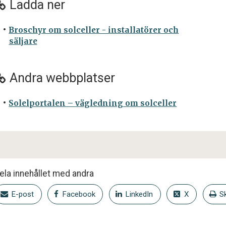
Ladda ner
Broschyr om solceller - installatörer och
säljare
Andra webbplatser
Solelportalen – vägledning om solceller
ela innehållet med andra
E-post
Facebook
LinkedIn
X
Sk