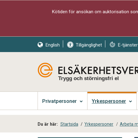
Kötiden för ansökan om auktorisation som 
English
Tillgänglighet
E-tjänster
Trygg och störningsfri el
Privatpersoner
Yrkespersoner
Du är här:
Startsida
/
Yrkespersoner
/
Arbeta me