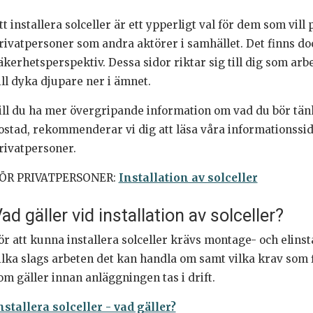
tt installera solceller är ett ypperligt val för dem som vill
rivatpersoner som andra aktörer i samhället. Det finns dock
äkerhetsperspektiv. Dessa sidor riktar sig till dig som arbe
ill dyka djupare ner i ämnet.
ill du ha mer övergripande information om vad du bör tänka 
ostad, rekommenderar vi dig att läsa våra informationssido
rivatpersoner.
ÖR PRIVATPERSONER:
Installation av solceller
ad gäller vid installation av solceller?
ör att kunna installera solceller krävs montage- och elins
ilka slags arbeten det kan handla om samt vilka krav som 
om gäller innan anläggningen tas i drift.
nstallera solceller - vad gäller?