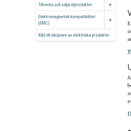
Tillverka och sälja elprodukter
V
Elektromagnetisk kompatibilitet
(EMC)
E
o
Råd till inköpare av elektriska produkter
a
V
U
A
b
a
e
U