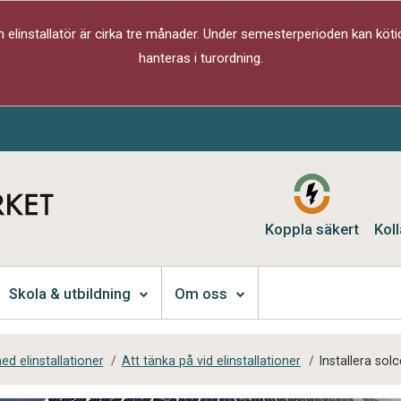
elinstallatör är cirka tre månader. Under semesterperioden kan kötid
hanteras i turordning.
Koppla säkert
Koll
Skola & utbildning
Om oss
d elinstallationer
/
Att tänka på vid elinstallationer
/
Installera sol