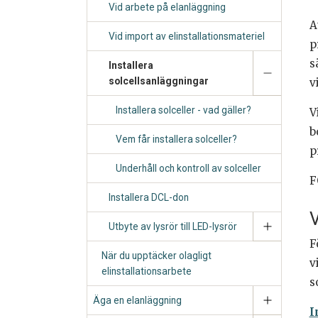
Vid arbete på elanläggning
A
Vid import av elinstallationsmateriel
p
s
Installera
solcellsanläggningar
v
Installera solceller - vad gäller?
V
b
Vem får installera solceller?
p
Underhåll och kontroll av solceller
F
Installera DCL-don
V
Utbyte av lysrör till LED-lysrör
F
När du upptäcker olagligt
v
elinstallationsarbete
s
Äga en elanläggning
I