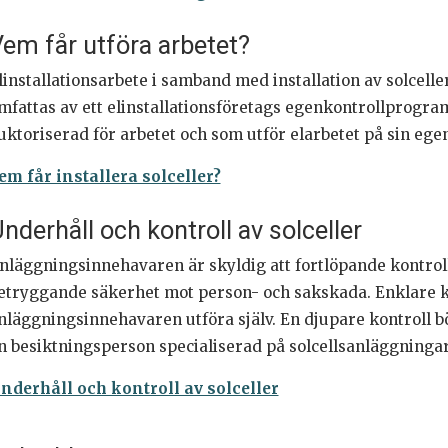
em får utföra arbetet?
linstallationsarbete i samband med installation av solcell
mfattas av ett elinstallationsföretags egenkontrollprogram,
uktoriserad för arbetet och som utför elarbetet på sin ege
em får installera solceller?
nderhåll och kontroll av solceller
nläggningsinnehavaren är skyldig att fortlöpande kontroll
etryggande säkerhet mot person- och sakskada. Enklare 
nläggningsinnehavaren utföra själv. En djupare kontroll bör
n besiktningsperson specialiserad på solcellsanläggningar
nderhåll och kontroll av solceller