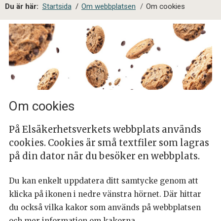
a
Du är här:
Startsida
/
Om webbplatsen
/
Om cookies
l
s
i
t
e
s
ö
k
Om cookies
På Elsäkerhetsverkets webbplats används
cookies. Cookies är små textfiler som lagras
på din dator när du besöker en webbplats.
Du kan enkelt uppdatera ditt samtycke genom att
klicka på ikonen i nedre vänstra hörnet. Där hittar
du också vilka kakor som används på webbplatsen
och mer information om kakorna.