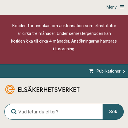
Meny
Kötiden för ansökan om auktorisation som elinstallatör
är cirka tre månader. Under semesterperioden kan
kötiden öka till cirka 4 månader. Ansökningarna hanteras
i turordning.
Publikationer
G
Sök
l
o
b