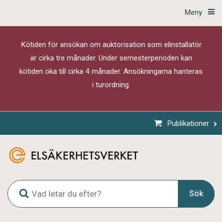
Meny
Kötiden för ansökan om auktorisation som elinstallatör
är cirka tre månader. Under semesterperioden kan
kötiden öka till cirka 4 månader. Ansökningarna hanteras
i turordning.
Publikationer
G
Sök
l
o
b