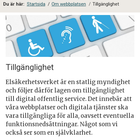
a
Du är här:
Startsida
/
Om webbplatsen
/
Tillgänglighet
l
s
i
t
e
s
ö
k
Tillgänglighet
Elsäkerhetsverket är en statlig myndighet
och följer därför lagen om tillgänglighet
till digital offentlig service. Det innebär att
våra webbplatser och digitala tjänster ska
vara tillgängliga för alla, oavsett eventuella
funktionsnedsättningar. Något som vi
också ser som en självklarhet.