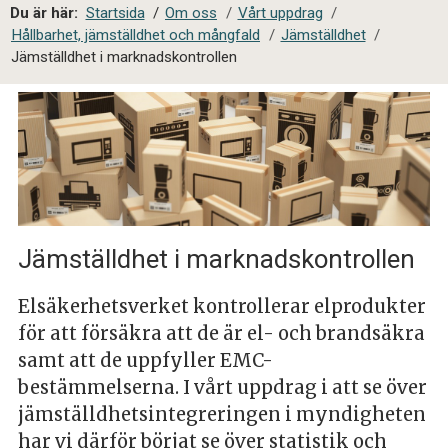
a
Du är här:
Startsida
/
Om oss
/
Vårt uppdrag
/
l
Hållbarhet, jämställdhet och mångfald
/
Jämställdhet
/
s
Jämställdhet i marknadskontrollen
i
t
e
s
ö
k
Jämställdhet i marknadskontrollen
Elsäkerhetsverket kontrollerar elprodukter
för att försäkra att de är el- och brandsäkra
samt att de uppfyller EMC-
bestämmelserna. I vårt uppdrag i att se över
jämställdhetsintegreringen i myndigheten
har vi därför börjat se över statistik och