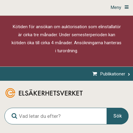
Meny
Kötiden för ansökan om auktorisation som elinstallatör
är cirka tre månader. Under semesterperioden kan
kötiden öka till cirka 4 månader. Ansökningarna hanteras
i turordning.
Publikationer
G
Sök
l
o
b