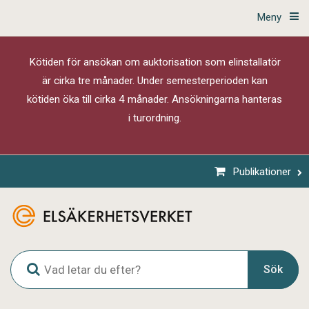
Meny
Kötiden för ansökan om auktorisation som elinstallatör
är cirka tre månader. Under semesterperioden kan
kötiden öka till cirka 4 månader. Ansökningarna hanteras
i turordning.
Publikationer
G
Sök
l
o
b