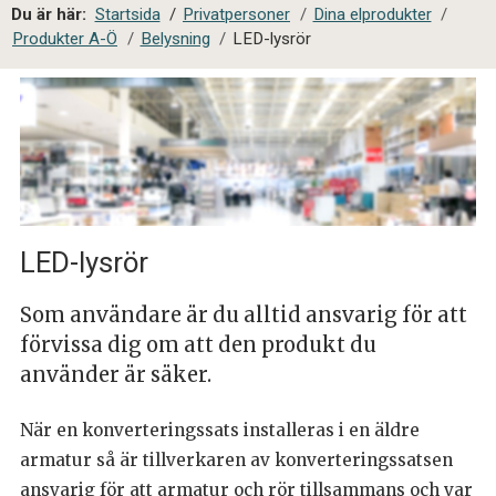
a
Du är här:
Startsida
/
Privatpersoner
/
Dina elprodukter
/
l
Produkter A-Ö
/
Belysning
/
LED-lysrör
s
i
t
e
s
ö
k
LED-lysrör
Som användare är du alltid ansvarig för att
förvissa dig om att den produkt du
använder är säker.
När en konverteringssats installeras i en äldre
armatur så är tillverkaren av konverteringssatsen
ansvarig för att armatur och rör tillsammans och var