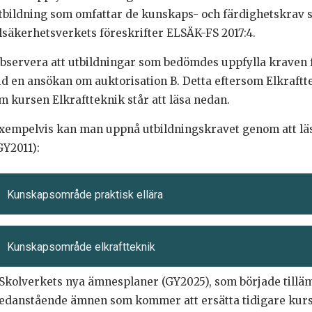
tbildning som omfattar de kunskaps- och färdighetskrav s
lsäkerhetsverkets föreskrifter ELSÄK-FS 2017:4.
bservera att utbildningar som bedömdes uppfylla kraven f
id en ansökan om auktorisation B. Detta eftersom Elkraft
m kursen Elkraftteknik står att läsa nedan.
xempelvis kan man uppnå utbildningskravet genom att lä
GY2011):
Kunskapsområde praktisk ellära
Kunskapsområde elkraftteknik
 Skolverkets nya ämnesplaner (GY2025), som började tillämp
edanstående ämnen som kommer att ersätta tidigare kurs