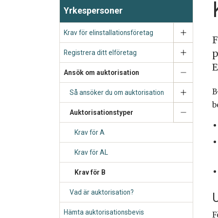
Yrkespersoner
Krav för elinstallationsföretag
F
p
Registrera ditt elföretag
E
Ansök om auktorisation
B
Så ansöker du om auktorisation
b
Auktorisationstyper
Krav för A
Krav för AL
Krav för B
Vad är auktorisation?
U
Hämta auktorisationsbevis
F