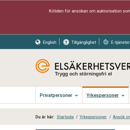
Kötiden för ansökan om auktorisation som 
English
Tillgänglighet
E-tjänster
Trygg och störningsfri el
Privatpersoner
Yrkespersoner
Du är här:
Startsida
/
Yrkespersoner
/
Ansök om