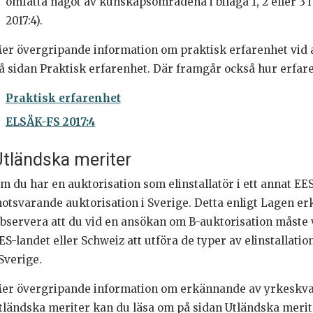
omfatta något av kunskapsområdena i bilaga 1, 2 eller 3 
2017:4).
er övergripande information om praktisk erfarenhet vid 
å sidan Praktisk erfarenhet. Där framgår också hur erfar
Praktisk erfarenhet
ELSÄK-FS 2017:4
tländska meriter
m du har en auktorisation som elinstallatör i ett annat E
otsvarande auktorisation i Sverige. Detta enligt Lagen er
bservera att du vid en ansökan om B-auktorisation måste vis
ES-landet eller Schweiz att utföra de typer av elinstallat
 Sverige.
er övergripande information om erkännande av yrkeskvali
tländska meriter kan du läsa om på sidan Utländska merit