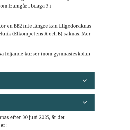
om framgår i bilaga 3 i
ör en BB2 inte längre kan tillgodoräknas
teknik (Elkompetens A och B) saknas. Mer
sa följande kurser inom gymnasieskolan
as efter 30 juni 2025, är det
er: