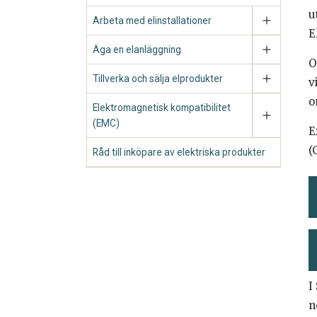
u
Arbeta med elinstallationer
E
Äga en elanläggning
O
Tillverka och sälja elprodukter
v
o
Elektromagnetisk kompatibilitet
(EMC)
E
(
Råd till inköpare av elektriska produkter
I
n