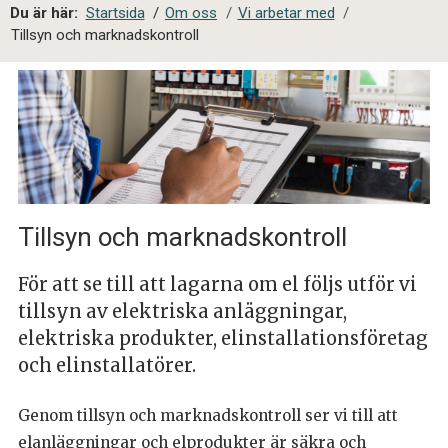
a
Du är här:
Startsida
/
Om oss
/
Vi arbetar med
/
l
Tillsyn och marknadskontroll
s
i
t
e
s
ö
k
Tillsyn och marknadskontroll
För att se till att lagarna om el följs utför vi
tillsyn av elektriska anläggningar,
elektriska produkter, elinstallationsföretag
och elinstallatörer.
Genom tillsyn och marknadskontroll ser vi till att
elanläggningar och elprodukter är säkra och