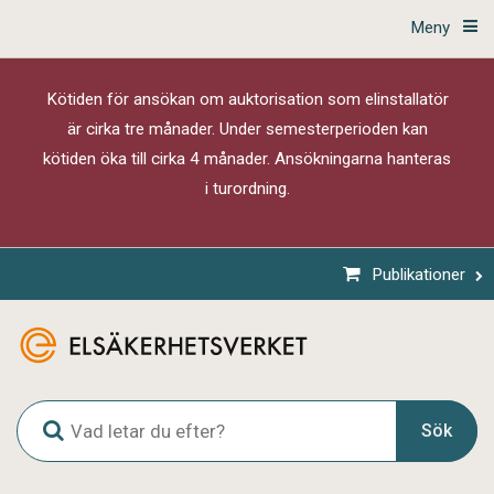
Meny
Kötiden för ansökan om auktorisation som elinstallatör
är cirka tre månader. Under semesterperioden kan
kötiden öka till cirka 4 månader. Ansökningarna hanteras
i turordning.
Publikationer
G
Sök
l
o
b