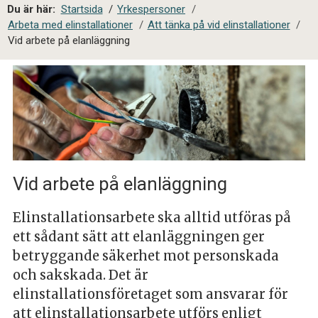
a
Du är här:
Startsida
/
Yrkespersoner
/
l
Arbeta med elinstallationer
/
Att tänka på vid elinstallationer
/
s
Vid arbete på elanläggning
i
t
e
s
ö
k
Vid arbete på elanläggning
Elinstallationsarbete ska alltid utföras på
ett sådant sätt att elanläggningen ger
betryggande säkerhet mot personskada
och sakskada. Det är
elinstallationsföretaget som ansvarar för
att elinstallationsarbete utförs enligt