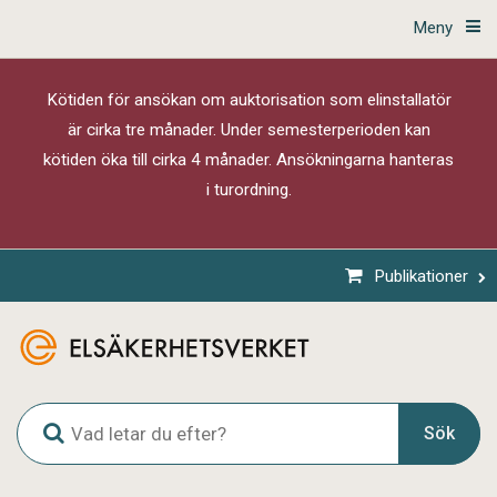
Meny
Kötiden för ansökan om auktorisation som elinstallatör
är cirka tre månader. Under semesterperioden kan
kötiden öka till cirka 4 månader. Ansökningarna hanteras
i turordning.
Publikationer
G
Sök
l
o
b