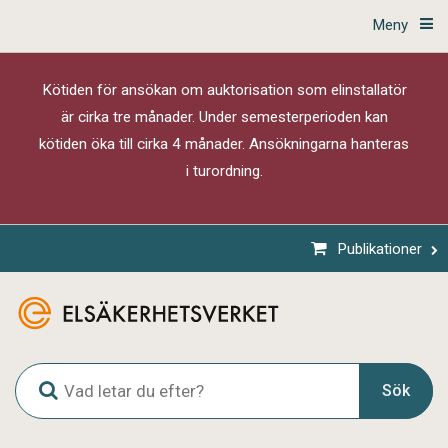
Meny
Kötiden för ansökan om auktorisation som elinstallatör
är cirka tre månader. Under semesterperioden kan
kötiden öka till cirka 4 månader. Ansökningarna hanteras
i turordning.
Publikationer
G
Sök
l
o
b