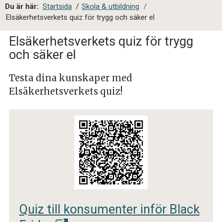
a
Du är här:
Startsida
/
Skola & utbildning
/
l
Elsäkerhetsverkets quiz för trygg och säker el
s
i
Elsäkerhetsverkets quiz för trygg
t
och säker el
e
s
Testa dina kunskaper med
ö
Elsäkerhetsverkets quiz!
k
Quiz till konsumenter inför Black