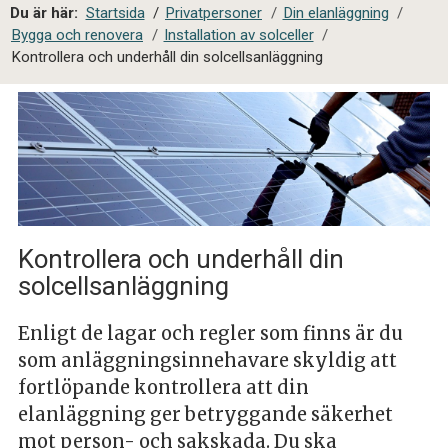
a
Du är här:
Startsida
/
Privatpersoner
/
Din elanläggning
/
l
Bygga och renovera
/
Installation av solceller
/
s
Kontrollera och underhåll din solcellsanläggning
i
t
e
s
ö
k
Kontrollera och underhåll din
solcellsanläggning
Enligt de lagar och regler som finns är du
som anläggningsinnehavare skyldig att
fortlöpande kontrollera att din
elanläggning ger betryggande säkerhet
mot person- och sakskada. Du ska