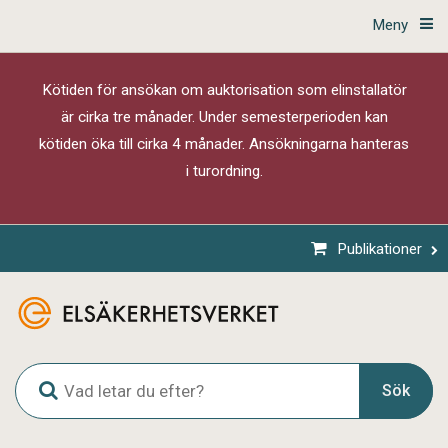
Meny
Kötiden för ansökan om auktorisation som elinstallatör
är cirka tre månader. Under semesterperioden kan
kötiden öka till cirka 4 månader. Ansökningarna hanteras
i turordning.
Publikationer
G
Sök
l
o
b