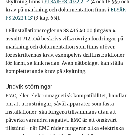
skyltning finns i
ELSÄK-FS 2022:2
(4 och 18 §§) och
krav på märkning och dokumentation finns i
ELSÄK-
FS 2022:1
(3 kap. 6 §).
I Elinstallationsreglerna SS 436 40 00 (utgåva 4,
avsnitt 712.514) beskrivs vilka övriga fordringar på
märkning och dokumentation som finns utöver
föreskrifternas krav, exempelvis driftinstruktioner
för larm, se länk nedan. Även nätbolaget kan ställa
kompletterande krav på skyltning.
Undvik störningar
EMC, eller elektromagnetisk kompatibilitet, handlar
om att utrustningar, såväl apparater som fasta
installationer, ska fungera tillsammans utan att
påverka varandra negativt. EMC är ett önskvärt
tillstånd - när EMC råder fungerar olika elektriska