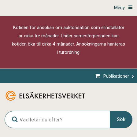
Meny
Kötiden för ansökan om auktorisation som elinstallatör
är cirka tre månader. Under semesterperioden kan
kötiden öka till cirka 4 månader. Ansökningarna hanteras
i turordning.
Publikationer
G
Sök
l
o
b