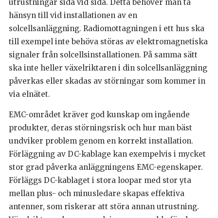
utrustningar sida vid sida. Detta behöver man ta
hänsyn till vid installationen av en
solcellsanläggning. Radiomottagningen i ett hus ska
till exempel inte behöva störas av elektromagnetiska
signaler från solcellsinstallationen. På samma sätt
ska inte heller växelriktaren i din solcellsanläggning
påverkas eller skadas av störningar som kommer in
via elnätet.
EMC-området kräver god kunskap om ingående
produkter, deras störningsrisk och hur man bäst
undviker problem genom en korrekt installation.
Förläggning av DC-kablage kan exempelvis i mycket
stor grad påverka anläggningens EMC-egenskaper.
Förläggs DC-kablaget i stora loopar med stor yta
mellan plus- och minusledare skapas effektiva
antenner, som riskerar att störa annan utrustning.