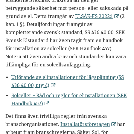
elsäkerhetsteknisk praxis så att den ger
betryggande säkerhet mot person- eller sakskada på
grund av el. Detta framgår av
ELSÄK-FS 2022:1
(2
kap. 1 §). Detaljfordringar framgår av
kompletterande svensk standard, SS 436 40 00. SEK
Svensk Elstandard har även tagit fram en handbok
för installation av solceller (SEK Handbok 457).
Notera att även andra krav och standarder kan vara
tillämpliga för en solcellsanläggning.
Utförande av elinstallationer för lågspänning (SS
436 40 00, utg 4)
Solceller - Råd och regler för elinstallationen (SEK
Handbok 457)
Det finns även frivilliga regler från svenska
branschorganisationer.
Installatörsföretagen
har
arbetat fram branschreglerna, Säker Sol, för