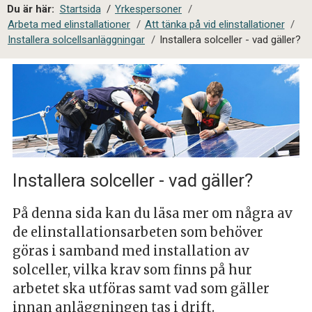
a
Du är här:
Startsida
/
Yrkespersoner
/
l
Arbeta med elinstallationer
/
Att tänka på vid elinstallationer
/
s
Installera solcellsanläggningar
/
Installera solceller - vad gäller?
i
t
e
s
ö
k
Installera solceller - vad gäller?
På denna sida kan du läsa mer om några av
de elinstallationsarbeten som behöver
göras i samband med installation av
solceller, vilka krav som finns på hur
arbetet ska utföras samt vad som gäller
innan anläggningen tas i drift.