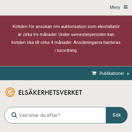
Meny
Kötiden för ansökan om auktorisation som elinstallatör
är cirka tre månader. Under semesterperioden kan
kötiden öka till cirka 4 månader. Ansökningarna hanteras
i turordning.
Publikationer
G
Sök
l
o
b