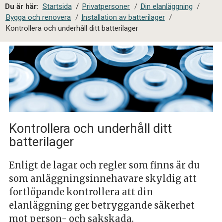
a
Du är här:
Startsida
/
Privatpersoner
/
Din elanläggning
/
l
Bygga och renovera
/
Installation av batterilager
/
s
Kontrollera och underhåll ditt batterilager
i
t
e
s
ö
k
Kontrollera och underhåll ditt
batterilager
Enligt de lagar och regler som finns är du
som anläggningsinnehavare skyldig att
fortlöpande kontrollera att din
elanläggning ger betryggande säkerhet
mot person- och sakskada.