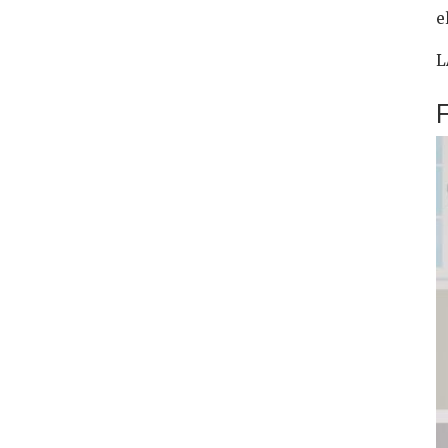
el
L
F