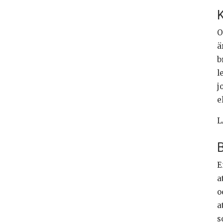
K
O
ä
b
l
j
e
L
B
E
a
o
a
s