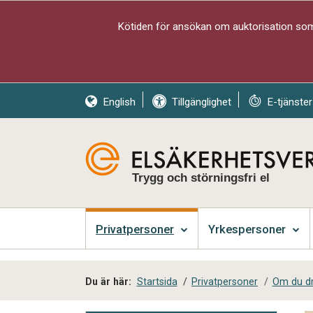
Kötiden för ansökan om auktorisation som 
English
Tillgänglighet
E-tjänster
Trygg och störningsfri el
Privatpersoner
Yrkespersoner
Du är här:
Startsida
/
Privatpersoner
/
Om du dr