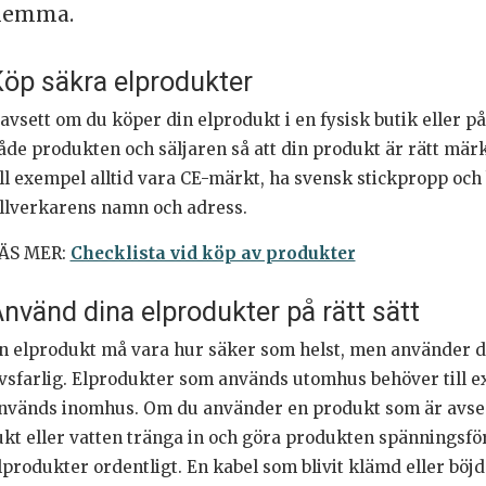
hemma.
öp säkra elprodukter
avsett om du köper din elprodukt i en fysisk butik eller på 
åde produkten och säljaren så att din produkt är rätt mär
ill exempel alltid vara CE-märkt, ha svensk stickpropp o
illverkarens namn och adress.
ÄS MER:
Checklista vid köp av produkter
nvänd dina elprodukter på rätt sätt
n elprodukt må vara hur säker som helst, men använder du 
ivsfarlig. Elprodukter som används utomhus behöver till 
nvänds inomhus. Om du använder en produkt som är avsed
ukt eller vatten tränga in och göra produkten spänningsför
lprodukter ordentligt. En kabel som blivit klämd eller böjd