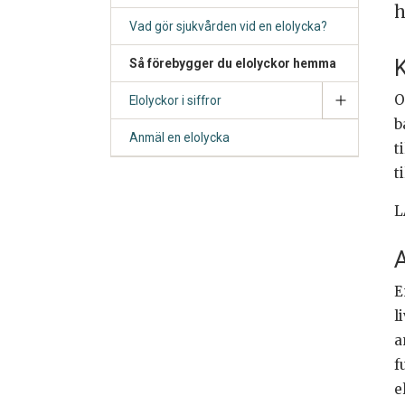
Vad gör sjukvården vid en elolycka?
K
Så förebygger du elolyckor hemma
O
Elolyckor i siffror
b
Anmäl en elolycka
t
t
L
A
E
l
a
f
e