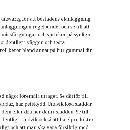
å ansvarig för att bostadens elanläggning
lanläggningen regelbundet och se till att
er missfärgningar och sprickor på synliga
t ordentligt i väggen och testa
troll beror bland annat på hur gammal din
d något föremål i uttaget. Se därför till
laddar, har petskydd. Undvik lösa sladdar
 dem eller dra ner dem i sladden. Se till
 ordentligt. Undvik också att ha elprodukter
arligt och att man ska vara försiktig med