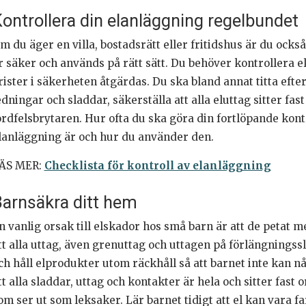
ontrollera din elanläggning regelbundet
m du äger en villa, bostadsrätt eller fritidshus är du ocks
r säker och används på rätt sätt. Du behöver kontrollera e
rister i säkerheten åtgärdas. Du ska bland annat titta eft
edningar och sladdar, säkerställa att alla eluttag sitter fas
ordfelsbrytaren. Hur ofta du ska göra din fortlöpande kon
lanläggning är och hur du använder den.
ÄS MER:
Checklista för kontroll av elanläggning
arnsäkra ditt hem
n vanlig orsak till elskador hos små barn är att de petat me
tt alla uttag, även grenuttag och uttagen på förlängningss
ch håll elprodukter utom räckhåll så att barnet inte kan nå
tt alla sladdar, uttag och kontakter är hela och sitter fast
om ser ut som leksaker. Lär barnet tidigt att el kan vara f