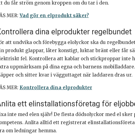
tt du får ström genom kroppen om du tar i den.
ÄS MER:
Vad gör en elprodukt säker?
ontrollera dina elprodukter regelbundet
ör att undvika och förebygga elolyckor ska du regelbundet
in produkt glappar, låter konstigt, luktar bränt eller får sä
lektriskt fel. Kontrollera att kablar och stickproppar inte h
xtra uppmärksam på dina egna och barnens mobilladdare. Vi
läpper och sitter kvar i vägguttaget när laddaren dras ur.
ÄS MER:
Kontrollera dina elprodukter
nlita ett elinstallationsföretag för eljob
ixa inte med elen själv! De flesta dödsolyckor med el sker 
ompetens. Anlita alltid ett registrerat elinstallationsföret
ra om ledningar hemma.