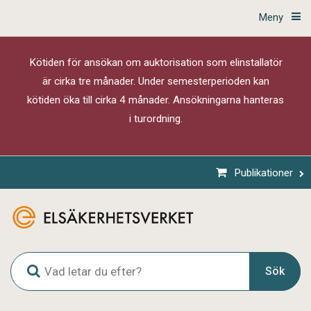
Meny
Kötiden för ansökan om auktorisation som elinstallatör
är cirka tre månader. Under semesterperioden kan
kötiden öka till cirka 4 månader. Ansökningarna hanteras
i turordning.
Publikationer
G
Sök
l
o
b