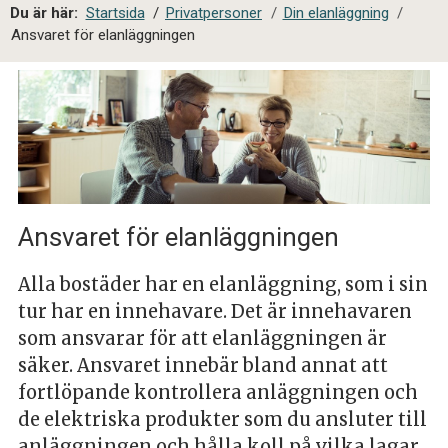
a
Du är här:
Startsida
/
Privatpersoner
/
Din elanläggning
/
l
Ansvaret för elanläggningen
s
i
t
e
s
ö
k
Ansvaret för elanläggningen
Alla bostäder har en elanläggning, som i sin
tur har en innehavare. Det är innehavaren
som ansvarar för att elanläggningen är
säker. Ansvaret innebär bland annat att
fortlöpande kontrollera anläggningen och
de elektriska produkter som du ansluter till
anläggningen och hålla koll på vilka lagar