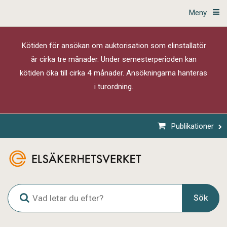
Meny
Kötiden för ansökan om auktorisation som elinstallatör
är cirka tre månader. Under semesterperioden kan
kötiden öka till cirka 4 månader. Ansökningarna hanteras
i turordning.
Publikationer
G
Sök
l
o
b