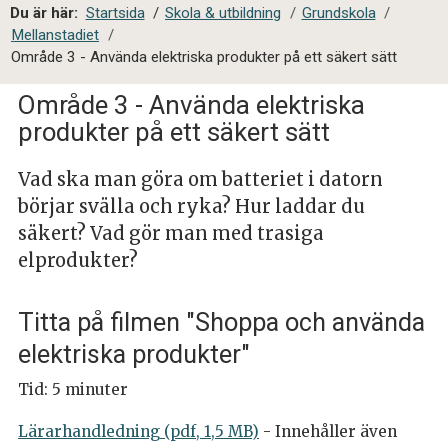
a
Du är här:
Startsida
/
Skola & utbildning
/
Grundskola
/
l
Mellanstadiet
/
s
Område 3 - Använda elektriska produkter på ett säkert sätt
i
t
Område 3 - Använda elektriska
e
produkter på ett säkert sätt
s
ö
Vad ska man göra om batteriet i datorn
k
börjar svälla och ryka? Hur laddar du
säkert? Vad gör man med trasiga
elprodukter?
Titta på filmen "Shoppa och använda
elektriska produkter"
Tid: 5 minuter
Lärarhandledning (pdf, 1,5 MB)
- Innehåller även