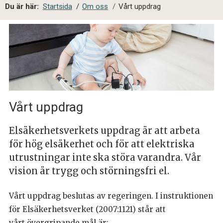
a
Du är här:
Startsida
/
Om oss
/
Vårt uppdrag
l
s
i
t
e
s
ö
k
Vårt uppdrag
Elsäkerhetsverkets uppdrag är att arbeta
för hög elsäkerhet och för att elektriska
utrustningar inte ska störa varandra. Vår
vision är trygg och störningsfri el.
Vårt uppdrag beslutas av regeringen. I instruktionen
för Elsäkerhetsverket (2007:1121) står att
vårt övergripande mål är: