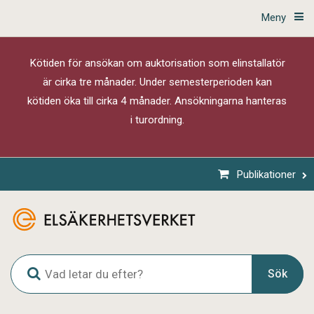
Meny
Kötiden för ansökan om auktorisation som elinstallatör
är cirka tre månader. Under semesterperioden kan
kötiden öka till cirka 4 månader. Ansökningarna hanteras
i turordning.
Publikationer
G
Sök
l
o
b