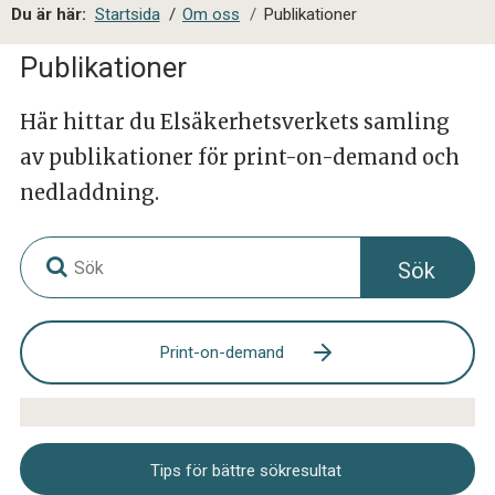
a
Du är här:
Startsida
/
Om oss
/
Publikationer
l
s
Publikationer
i
t
Här hittar du Elsäkerhetsverkets samling
e
av publikationer för print-on-demand och
s
ö
nedladdning.
k
S
Sök
ö
k
p
å
Print-on-demand
E
l
s
ä
k
Tips för bättre sökresultat
e