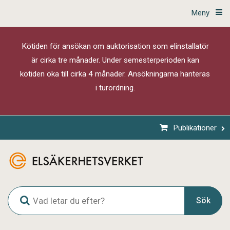
Meny
Kötiden för ansökan om auktorisation som elinstallatör
är cirka tre månader. Under semesterperioden kan
kötiden öka till cirka 4 månader. Ansökningarna hanteras
i turordning.
Publikationer
G
Sök
l
o
b