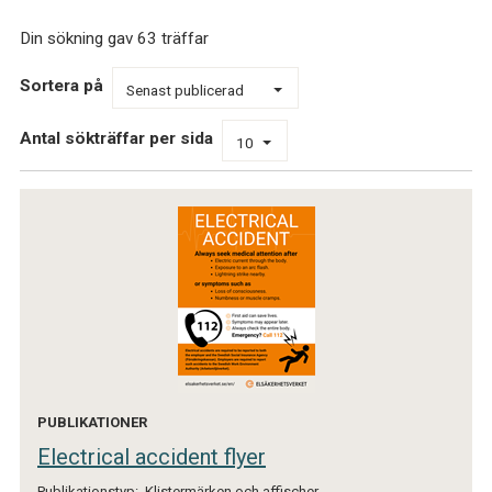
r
Din sökning gav 63 träffar
h
e
Sortera på
t
Senast publicerad
s
Antal sökträffar per sida
v
10
e
r
k
e
t
PUBLIKATIONER
Electrical accident flyer
Publikationstyp:
Klistermärken och affischer