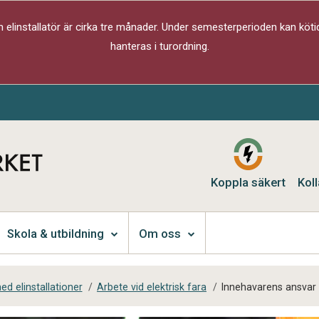
elinstallatör är cirka tre månader. Under semesterperioden kan kötid
hanteras i turordning.
Koppla säkert
Koll
Skola & utbildning
Om oss
d elinstallationer
/
Arbete vid elektrisk fara
/
Innehavarens ansvar