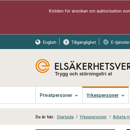
Kötiden för ansökan om auktorisation som 
English
Tillgänglighet
E-tjänster
Trygg och störningsfri el
Privatpersoner
Yrkespersoner
Du är här:
Startsida
/
Yrkespersoner
/
Arbeta me