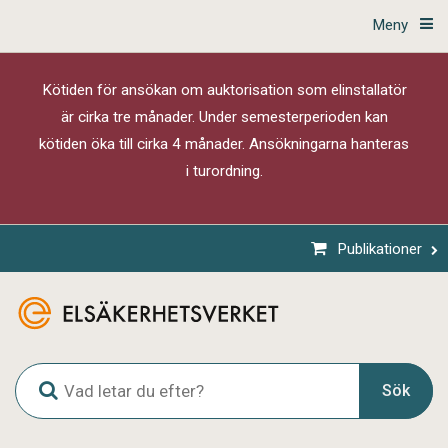
Meny
Kötiden för ansökan om auktorisation som elinstallatör
är cirka tre månader. Under semesterperioden kan
kötiden öka till cirka 4 månader. Ansökningarna hanteras
i turordning.
Publikationer
G
Sök
l
o
b