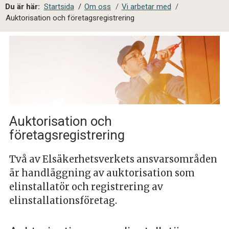
a
Du är här:
Startsida
/
Om oss
/
Vi arbetar med
/
l
Auktorisation och företagsregistrering
s
i
t
e
s
ö
k
Auktorisation och
företagsregistrering
Två av Elsäkerhetsverkets ansvarsområden
är handläggning av auktorisation som
elinstallatör och registrering av
elinstallationsföretag.