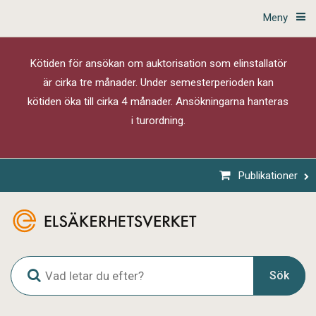
Meny
Kötiden för ansökan om auktorisation som elinstallatör
är cirka tre månader. Under semesterperioden kan
kötiden öka till cirka 4 månader. Ansökningarna hanteras
i turordning.
Publikationer
G
Sök
l
o
b