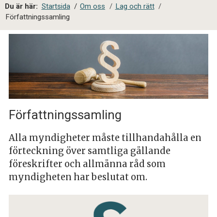
a
Du är här:
Startsida
/
Om oss
/
Lag och rätt
/
l
Författningssamling
s
i
t
e
s
ö
k
Författningssamling
Alla myndigheter måste tillhandahålla en
förteckning över samtliga gällande
föreskrifter och allmänna råd som
myndigheten har beslutat om.