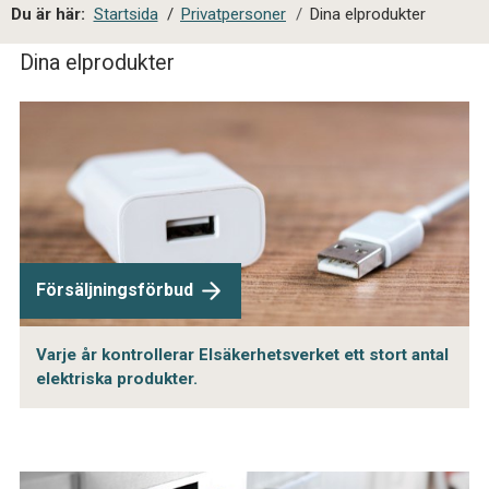
a
Du är här:
Startsida
/
Privatpersoner
/
Dina elprodukter
l
s
Dina elprodukter
i
t
e
s
ö
k
Försäljningsförbud
Varje år kontrollerar Elsäkerhetsverket ett stort antal
elektriska produkter.