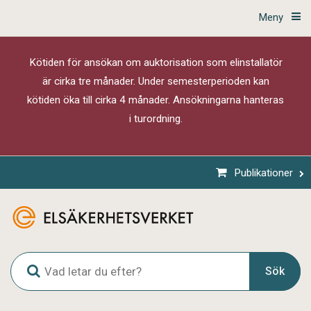
Meny
Kötiden för ansökan om auktorisation som elinstallatör
är cirka tre månader. Under semesterperioden kan
kötiden öka till cirka 4 månader. Ansökningarna hanteras
i turordning.
Publikationer
G
Sök
l
o
b