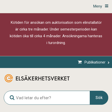
Meny
Kötiden för ansökan om auktorisation som elinstallatör
är cirka tre månader. Under semesterperioden kan
kötiden öka till cirka 4 månader. Ansökningarna hanteras
i turordning.
Publikationer
G
Sök
l
o
b