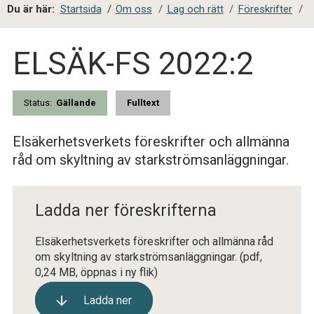
a
Du är här:
Startsida
/
Om oss
/
Lag och rätt
/
Föreskrifter
/
l
s
ELSÄK-FS 2022:2
i
t
e
s
Status:
Gällande
Fulltext
ö
k
Elsäkerhetsverkets föreskrifter och allmänna
råd om skyltning av starkströmsanläggningar.
Ladda ner föreskrifterna
Elsäkerhetsverkets föreskrifter och allmänna råd
om skyltning av starkströmsanläggningar.
(pdf,
0,24 MB, öppnas i ny flik)
Ladda ner