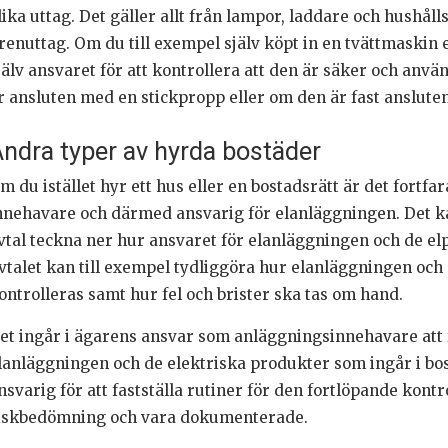
lika uttag. Det gäller allt från lampor, laddare och hushåll
renuttag. Om du till exempel själv köpt in en tvättmaskin 
jälv ansvaret för att kontrollera att den är säker och använ
r ansluten med en stickpropp eller om den är fast ansluten
ndra typer av hyrda bostäder
m du istället hyr ett hus eller en bostadsrätt är det fort
nnehavare och därmed ansvarig för elanläggningen. Det kan 
vtal teckna ner hur ansvaret för elanläggningen och de el
vtalet kan till exempel tydliggöra hur elanläggningen och
ontrolleras samt hur fel och brister ska tas om hand.
et ingår i ägarens ansvar som anläggningsinnehavare att 
lanläggningen och de elektriska produkter som ingår i bo
nsvarig för att fastställa rutiner för den fortlöpande kont
iskbedömning och vara dokumenterade.