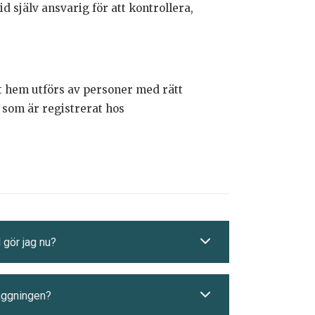
d själv ansvarig för att kontrollera,
tt hem utförs av personer med rätt
g som är registrerat hos
 gör jag nu?
läggningen?