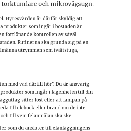
, torktumlare och mikrovågsugn.
el. Hyresvärden är därför skyldig att
ka produkter som ingår i bostaden är
en fortlöpande kontrollen av såväl
staden. Rutinerna ska grunda sig på en
llmänna utrymmen som tvättstuga,
en med vad därtill hör". Du är ansvarig
lprodukter som ingår i lägenheten till din
ägguttag sitter löst eller att lampan på
leda till elchock eller brand om de inte
och till vem felanmälan ska ske.
ter som du ansluter till elanläggningens