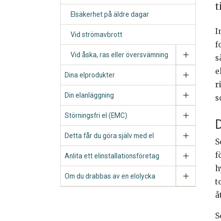
t
Elsäkerhet på äldre dagar
I
Vid strömavbrott
f
Vid åska, ras eller översvämning
s
e
Dina elprodukter
r
Din elanläggning
s
Störningsfri el (EMC)
D
Detta får du göra själv med el
S
f
Anlita ett elinstallationsföretag
h
Om du drabbas av en elolycka
t
å
S