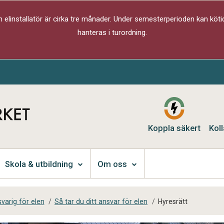
elinstallatör är cirka tre månader. Under semesterperioden kan kötid
hanteras i turordning.
Koppla säkert
Koll
Skola & utbildning
Om oss
varig för elen
/
Så tar du ditt ansvar för elen
/
Hyresrätt