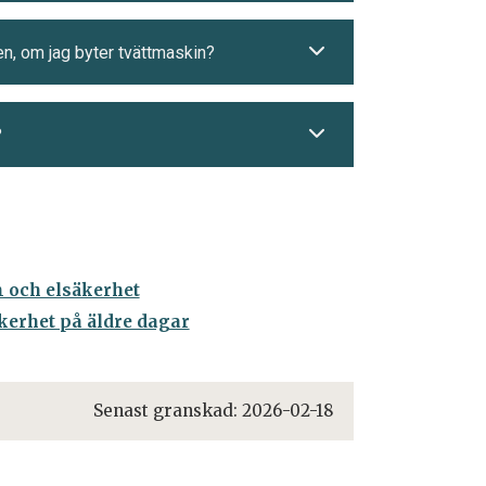
 en, om jag byter tvättmaskin?
?
 och elsäkerhet
kerhet på äldre dagar
Senast granskad:
2026-02-18