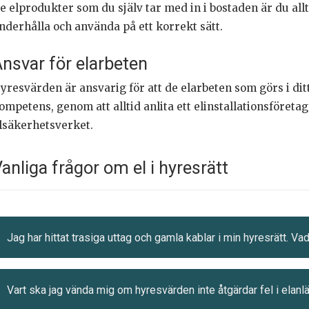
e elprodukter som du själv tar med in i bostaden är du allti
nderhålla och använda på ett korrekt sätt.
nsvar för elarbeten
yresvärden är ansvarig för att de elarbeten som görs i di
ompetens, genom att alltid anlita ett elinstallationsföreta
lsäkerhetsverket.
anliga frågor om el i hyresrätt
Jag har hittat trasiga uttag och gamla kablar i min hyresrätt. Vad
Vart ska jag vända mig om hyresvärden inte åtgärdar fel i elan