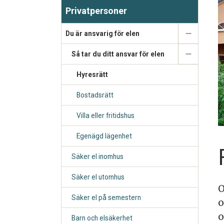
Privatpersoner
Du är ansvarig för elen
Så tar du ditt ansvar för elen
Hyresrätt
Bostadsrätt
Villa eller fritidshus
Egenägd lägenhet
Säker el inomhus
Säker el utomhus
O
Säker el på semestern
o
o
Barn och elsäkerhet