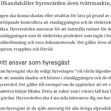
illhandahåller hyresvärden även tvättmaskin
ngen ska kunna skadas eller utsättas för fara på grund av 
ortlöpande kontrollera att elanläggningen och de elektris
äkra. Hyresvärden ansvarar för att fastställa rutiner för d
lanläggningen som de elektriska produkter som ingår i bo
iskbedömning och vara dokumenterade. Det gäller även a
oprum, trapphus och förråd.
itt ansvar som hyresgäst
om hyresgäst ska du enligt hyreslagen "väl vårda lägenhet
ör att anmäla skador och brister i elanläggningen och de e
yresvärd. Det gäller till exempel om du upptäcker att ett v
oaletten börjar blinka. Detta är saker som i värsta fall kan 
tgärdas. Hyresvärden ska å sin sida informera dig om hur 
om hyresgäst är du själv ansvarig för alla övriga elproduk