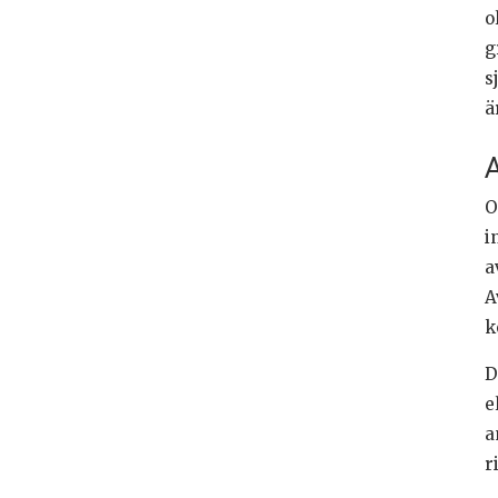
o
g
s
ä
A
O
i
a
A
k
D
e
a
r