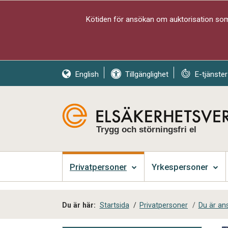
Kötiden för ansökan om auktorisation som 
English
Tillgänglighet
E-tjänster
Trygg och störningsfri el
Privatpersoner
Yrkespersoner
Du är här:
Startsida
/
Privatpersoner
/
Du är ans