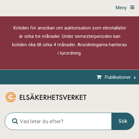
Meny
Kötiden för ansökan om auktorisation som elinstallatör
är cirka tre månader. Under semesterperioden kan
kötiden öka till cirka 4 månader. Ansökningarna hanteras
i turordning.
Publikationer
G
Sök
l
o
b