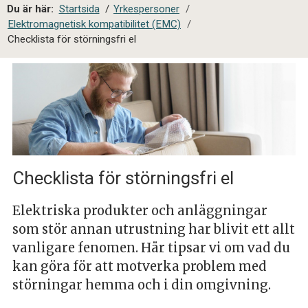
a
Du är här:
Startsida
/
Yrkespersoner
/
l
Elektromagnetisk kompatibilitet (EMC)
/
s
Checklista för störningsfri el
i
t
e
s
ö
k
Checklista för störningsfri el
Elektriska produkter och anläggningar
som stör annan utrustning har blivit ett allt
vanligare fenomen. Här tipsar vi om vad du
kan göra för att motverka problem med
störningar hemma och i din omgivning.