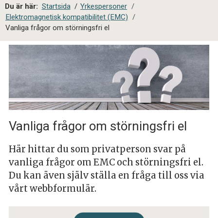
a
Du är här:
Startsida
/
Yrkespersoner
/
l
Elektromagnetisk kompatibilitet (EMC)
/
s
Vanliga frågor om störningsfri el
i
t
e
s
ö
k
Vanliga frågor om störningsfri el
Här hittar du som privatperson svar på
vanliga frågor om EMC och störningsfri el.
Du kan även själv ställa en fråga till oss via
vårt webbformulär.