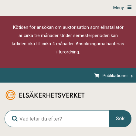
Meny
Kötiden för ansökan om auktorisation som elinstallatör
är cirka tre månader. Under semesterperioden kan
kötiden öka till cirka 4 månader. Ansökningarna hanteras
i turordning.
Publikationer
G
Sök
l
o
b