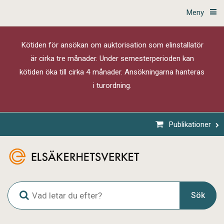
Meny
Kötiden för ansökan om auktorisation som elinstallatör
är cirka tre månader. Under semesterperioden kan
kötiden öka till cirka 4 månader. Ansökningarna hanteras
i turordning.
Publikationer
G
Sök
l
o
b