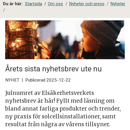
a
Du är här:
Startsida
/
Om oss
/
Nyheter och press
/
Nyheter
l
/
s
i
t
e
s
ö
k
Årets sista nyhetsbrev ute nu
NYHET
|
Publicerad 2025-12-22
Julnumret av Elsäkerhetsverkets
nyhetsbrev är här! Fyllt med läsning om
bland annat farliga produkter och trender,
ny praxis för solcellsinstallationer, samt
resultat från några av vårens tillsyner.