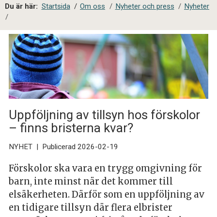
a
Du är här:
Startsida
/
Om oss
/
Nyheter och press
/
Nyheter
l
/
s
i
t
e
s
ö
k
Uppföljning av tillsyn hos förskolor
– finns bristerna kvar?
NYHET
|
Publicerad 2026-02-19
Förskolor ska vara en trygg omgivning för
barn, inte minst när det kommer till
elsäkerheten. Därför som en uppföljning av
en tidigare tillsyn där flera elbrister