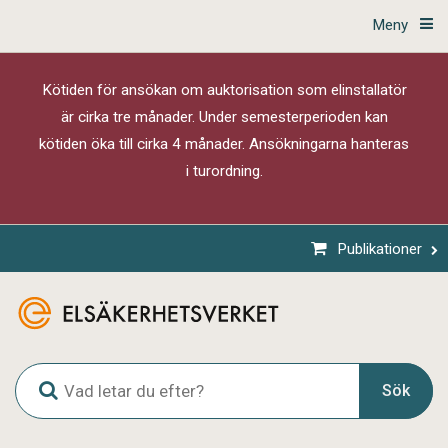
Meny
Kötiden för ansökan om auktorisation som elinstallatör
är cirka tre månader. Under semesterperioden kan
kötiden öka till cirka 4 månader. Ansökningarna hanteras
i turordning.
Publikationer
G
Sök
l
o
b