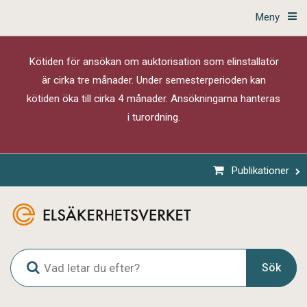
Meny
Kötiden för ansökan om auktorisation som elinstallatör
är cirka tre månader. Under semesterperioden kan
kötiden öka till cirka 4 månader. Ansökningarna hanteras
i turordning.
Publikationer
G
Sök
l
o
b