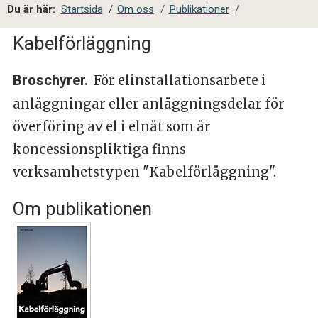
a
Du är här:
Startsida
/
Om oss
/
Publikationer
/
l
s
Kabelförläggning
i
t
Broschyrer.
För elinstallationsarbete i
e
s
anläggningar eller anläggningsdelar för
ö
överföring av el i elnät som är
k
koncessionspliktiga finns
verksamhetstypen "Kabelförläggning".
Om publikationen